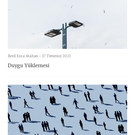
Beril Esra Atahan -
17 Temmuz 2023
Duygu Yüklemesi