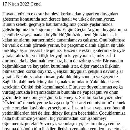
17 Nisan 2023
Genel
Hayatta yüzlerce cesur hamleyi korkmadan yaparken duyguları
gösterme konusunda son derece hatalı ve ürkek davranıyoruz.
Bunun sebebi geçmişte hatırlamadığımız çocuk yaşlarımızda
geliştirdiğimiz bir “öğrenme”dir. Engin Geçtan’a göre duygularımızı
içtenlikle yaşayamadan büyütüldüğümüzde, benliğimizin eksik
kalan sınırlarını partnerimizle tamamlamaya çalışırız. Onu bağımsız
bir varlık olarak görmek yerine, bir parçamız olarak algılar, en ufak
farklılığa aşırı hassas hale geliriz. Bazen de eski ilişkilerimizde öyle
yaralar alırız ki, yeni ilişkiler yoğun kaygı yaratır içimizde. İki
durumda da bağlanmak hem haz, hem de ızdırap verir. Bir yandan
bağımlılıktan ve kaygıdan kurtulmak ister, diğer yandan ilişkinin
bitmesinden korku duyarız. Çelişkili duygular, çelişkili davranışlar
yaratır. Ne olursa olsun insan yakınlık ihtiyacından vazgeçemez.
Sağlıklı olabilmek için yakınlaşmak zorundadır. Yakınlık cesaret
gerektirir. Çünkü risk kaçınılmazdır. Dürüstçe duygularımızı açığa
vurduğumuzda karşımızdakinin bununla ne yapacağını ve onun
gözünde kime dönüşeceğimizi bilemeyiz. Sırf bu korku yüzünden
“Özledim” demek yerine kavga edip “Cesaret edemiyorum” demek
yerine ortadan kaybolmayı seçiyoruz. İnsanı insan yapan en önemli
yetkinliklerden biri de ileri düzey iletişim becerisidir. Çocuklarımıza
hatta birbirimize yeniden, hiç yorulmadan konuşabilmeyi
öğretmemiz gerekir. Sevmeyi, yakınlaşmayı, teslim olmayı enine
boyuna düşünüp tüm ilişkileri iletişim zeminine yeniden inşa etmek,