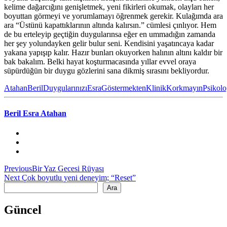
kelime dağarcığını genişletmek, yeni fikirleri okumak, olayları her
boyuttan görmeyi ve yorumlamayı öğrenmek gerekir. Kulağımda ara
ara “Üstünü kapattıklarının altında kalırsın.” cümlesi çınlıyor. Hem
de bu erteleyip geçtiğin duygularınsa eğer en ummadığın zamanda
her şey yolundayken gelir bulur seni. Kendisini yaşatıncaya kadar
yakana yapışıp kalır. Hazır bunları okuyorken halının altını kaldır bir
bak bakalım. Belki hayat koşturmacasında yıllar evvel oraya
süpürdüğün bir duygu gözlerini sana dikmiş sırasını bekliyordur.
Atahan
Beril
Duygularınızı
Esra
Göstermekten
Klinik
Korkmayın
Psikol
Beril Esra Atahan
Yazı
Previous
Previous
Bir Yaz Gecesi Rüyası
Next
post:
Next
Çok boyutlu yeni deneyim; “Reset”
gezinmesi
Ara
post:
Ara
Güncel