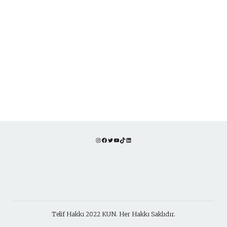
Instagram
Facebook
Twitter
YouTube
TikTok
LinkedIn
Telif Hakkı 2022 KUN. Her Hakkı Saklıdır.