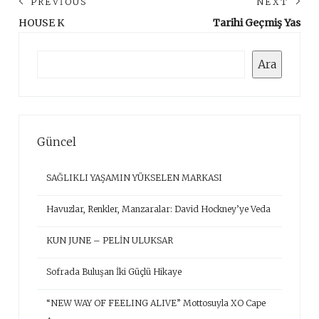
Yazı
PREVIOUS
NEXT
gezinmesi
Previous
Ne
HOUSE K
Tarihi Geçmiş Yas
post:
pos
Ara
Ara
Güncel
SAĞLIKLI YAŞAMIN YÜKSELEN MARKASI
Havuzlar, Renkler, Manzaralar: David Hockney’ye Veda
KUN JUNE – PELİN ULUKSAR
Sofrada Buluşan İki Güçlü Hikaye
“NEW WAY OF FEELING ALIVE” Mottosuyla XO Cape