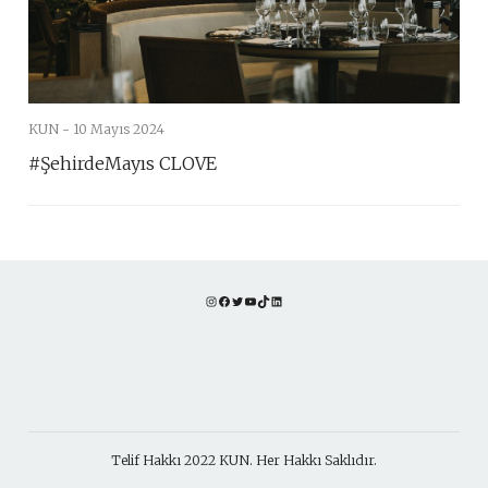
KUN -
10 Mayıs 2024
#ŞehirdeMayıs CLOVE
Instagram
Facebook
Twitter
YouTube
TikTok
LinkedIn
Telif Hakkı 2022 KUN. Her Hakkı Saklıdır.