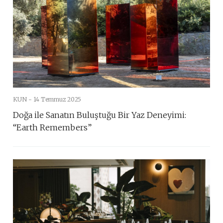
KUN -
14 Temmuz 2025
Doğa ile Sanatın Buluştuğu Bir Yaz Deneyimi:
“Earth Remembers”