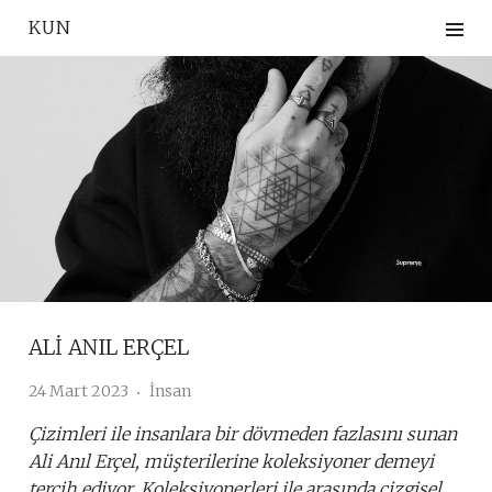
Skip
KUN
to
content
ALİ ANIL ERÇEL
24 Mart 2023
İnsan
Çizimleri ile insanlara bir dövmeden fazlasını sunan
Ali Anıl Erçel, müşterilerine koleksiyoner demeyi
tercih ediyor. Koleksiyonerleri ile arasında çizgisel