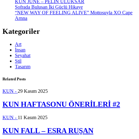
KUN JUNE – PELİN ULUKSAR
Sofrada Buluşan İki Güçlü Hikaye
“NEW WAY OF FEELING ALIVE” Mottosuyla XO Cape
Arnna
Kategoriler
Art
İnsan
Seyahat
Stil
Tasarım
Related Posts
KUN -
29 Kasım 2025
KUN HAFTASONU ÖNERİLERİ #2
KUN -
11 Kasım 2025
KUN FALL – ESRA RUŞAN