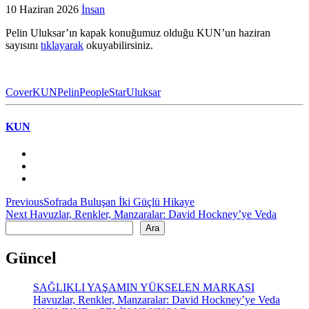
10 Haziran 2026
İnsan
Pelin Uluksar’ın kapak konuğumuz olduğu KUN’un haziran
sayısını
tıklayarak
okuyabilirsiniz.
Cover
KUN
Pelin
People
Star
Uluksar
KUN
Yazı
Previous
Previous
Sofrada Buluşan İki Güçlü Hikaye
Next
post:
Next
Havuzlar, Renkler, Manzaralar: David Hockney’ye Veda
gezinmesi
Ara
post:
Ara
Güncel
SAĞLIKLI YAŞAMIN YÜKSELEN MARKASI
Havuzlar, Renkler, Manzaralar: David Hockney’ye Veda