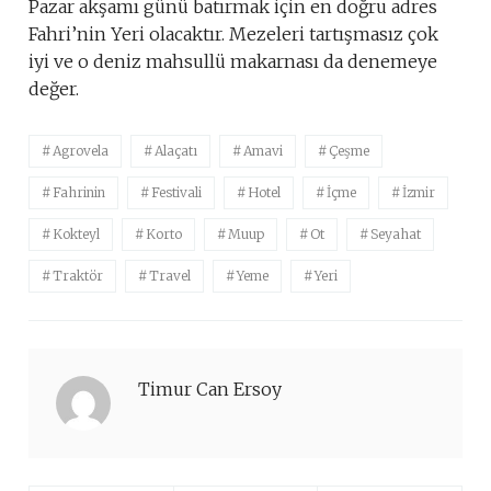
Pazar akşamı günü batırmak için en doğru adres
Fahri’nin Yeri olacaktır. Mezeleri tartışmasız çok
iyi ve o deniz mahsullü makarnası da denemeye
değer.
Agrovela
Alaçatı
Amavi
Çeşme
Fahrinin
Festivali
Hotel
İçme
İzmir
Kokteyl
Korto
Muup
Ot
Seyahat
Traktör
Travel
Yeme
Yeri
Timur Can Ersoy