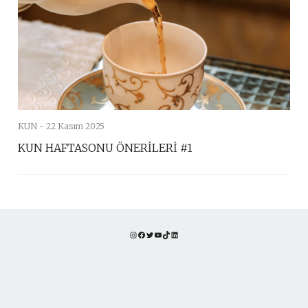
KUN -
22 Kasım 2025
KUN HAFTASONU ÖNERİLERİ #1
Instagram
Facebook
Twitter
YouTube
TikTok
LinkedIn