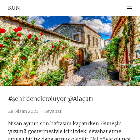
Skip
KUN
to
content
#şehirdeneleroluyor @Alaçatı
28 Nisan 2023
Seyahat
Nisan ayının son haftasını kapatırken. Güneşin
yüzünü göstermesiyle içinizdeki seyahat etme
arzusu bir tık daha artmış olabilir. Hal böyle olunca