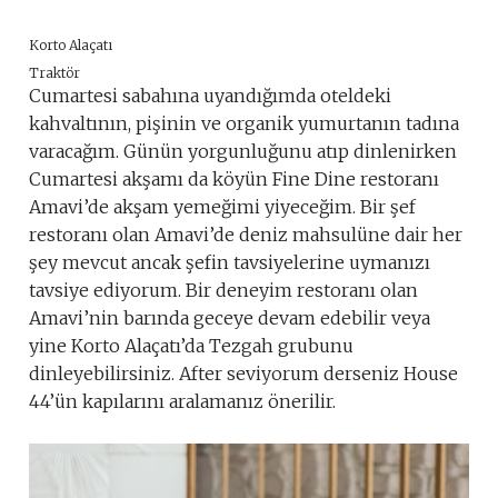
Korto Alaçatı
Traktör
Cumartesi sabahına uyandığımda oteldeki
kahvaltının, pişinin ve organik yumurtanın tadına
varacağım. Günün yorgunluğunu atıp dinlenirken
Cumartesi akşamı da köyün Fine Dine restoranı
Amavi’de akşam yemeğimi yiyeceğim. Bir şef
restoranı olan Amavi’de deniz mahsulüne dair her
şey mevcut ancak şefin tavsiyelerine uymanızı
tavsiye ediyorum. Bir deneyim restoranı olan
Amavi’nin barında geceye devam edebilir veya
yine Korto Alaçatı’da Tezgah grubunu
dinleyebilirsiniz. After seviyorum derseniz House
44’ün kapılarını aralamanız önerilir.