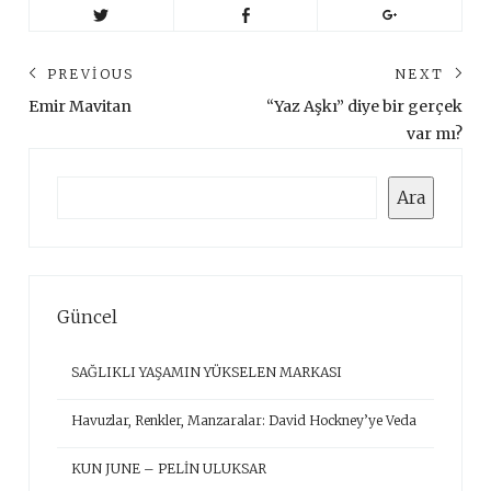
Yazı
PREVIOUS
NEXT
gezinmesi
Previous
Ne
Emir Mavitan
“Yaz Aşkı” diye bir gerçek
post:
pos
var mı?
Ara
Ara
Güncel
SAĞLIKLI YAŞAMIN YÜKSELEN MARKASI
Havuzlar, Renkler, Manzaralar: David Hockney’ye Veda
KUN JUNE – PELİN ULUKSAR