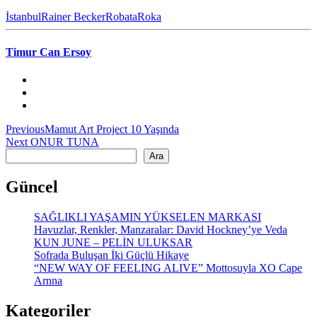
İstanbul
Rainer Becker
Robata
Roka
Timur Can Ersoy
Yazı
Previous
Previous
Mamut Art Project 10 Yaşında
Next
post:
Next
ONUR TUNA
gezinmesi
Ara
post:
Ara
Güncel
SAĞLIKLI YAŞAMIN YÜKSELEN MARKASI
Havuzlar, Renkler, Manzaralar: David Hockney’ye Veda
KUN JUNE – PELİN ULUKSAR
Sofrada Buluşan İki Güçlü Hikaye
“NEW WAY OF FEELING ALIVE” Mottosuyla XO Cape
Arnna
Kategoriler