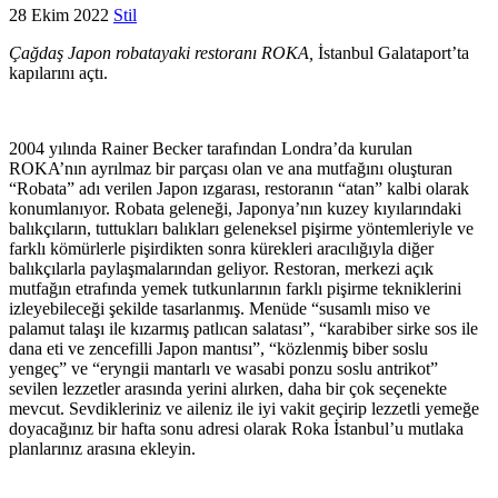
28 Ekim 2022
Stil
Çağdaş Japon robatayaki restoranı ROKA,
İstanbul Galataport’ta
kapılarını açtı.
2004 yılında Rainer Becker tarafından Londra’da kurulan
ROKA’nın ayrılmaz bir parçası olan ve ana mutfağını oluşturan
“Robata” adı verilen Japon ızgarası, restoranın “atan” kalbi olarak
konumlanıyor. Robata geleneği, Japonya’nın kuzey kıyılarındaki
balıkçıların, tuttukları balıkları geleneksel pişirme yöntemleriyle ve
farklı kömürlerle pişirdikten sonra kürekleri aracılığıyla diğer
balıkçılarla paylaşmalarından geliyor. Restoran, merkezi açık
mutfağın etrafında yemek tutkunlarının farklı pişirme tekniklerini
izleyebileceği şekilde tasarlanmış. Menüde “susamlı miso ve
palamut talaşı ile kızarmış patlıcan salatası”, “karabiber sirke sos ile
dana eti ve zencefilli Japon mantısı”, “közlenmiş biber soslu
yengeç” ve “eryngii mantarlı ve wasabi ponzu soslu antrikot”
sevilen lezzetler arasında yerini alırken, daha bir çok seçenekte
mevcut. Sevdikleriniz ve aileniz ile iyi vakit geçirip lezzetli yemeğe
doyacağınız bir hafta sonu adresi olarak Roka İstanbul’u mutlaka
planlarınız arasına ekleyin.