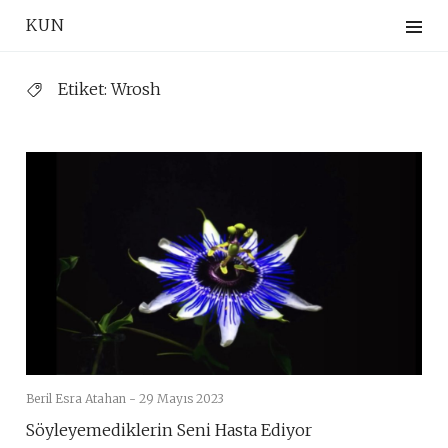
Skip
KUN
to
content
Etiket:
Wrosh
Beril Esra Atahan -
29 Mayıs 2023
Söyleyemediklerin Seni Hasta Ediyor