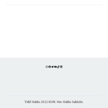
Instagram
Facebook
Twitter
YouTube
TikTok
LinkedIn
Telif Hakkı 2022 KUN. Her Hakkı Saklıdır.