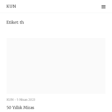
Skip
KUN
to
content
Etiket:
th
KUN -
5 Nisan 2023
50 Yıllık Miras