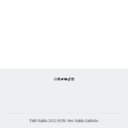
Instagram
Facebook
Twitter
YouTube
TikTok
LinkedIn
Telif Hakkı 2022 KUN. Her Hakkı Saklıdır.