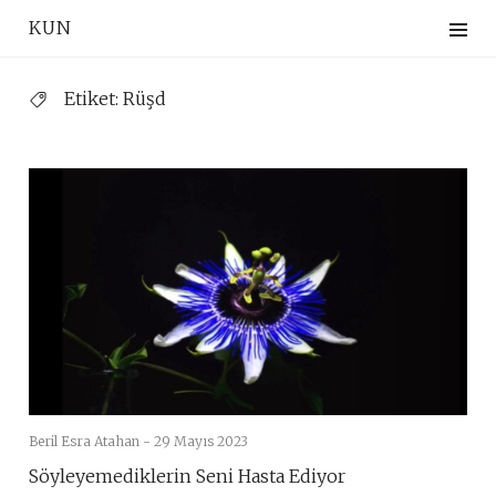
Skip
KUN
to
content
Etiket:
Rüşd
Beril Esra Atahan -
29 Mayıs 2023
Söyleyemediklerin Seni Hasta Ediyor