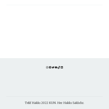
Instagram
Facebook
Twitter
YouTube
TikTok
LinkedIn
Telif Hakkı 2022 KUN. Her Hakkı Saklıdır.