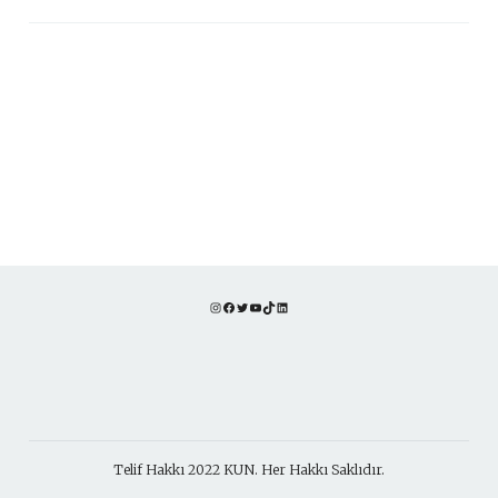
Instagram
Facebook
Twitter
YouTube
TikTok
LinkedIn
Telif Hakkı 2022 KUN. Her Hakkı Saklıdır.