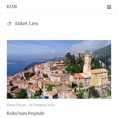
Skip
KUN
to
content
Etiket:
Lieu
Esma Turan -
18 Temmuz 2023
Koku’nun Peşinde