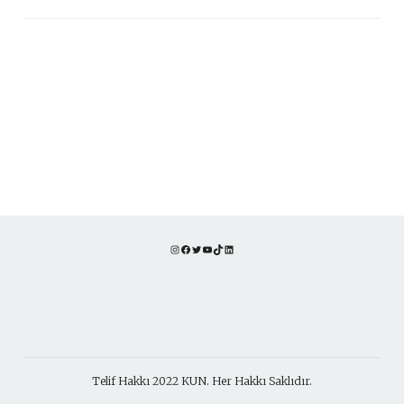
Instagram
Facebook
Twitter
YouTube
TikTok
LinkedIn
Telif Hakkı 2022 KUN. Her Hakkı Saklıdır.