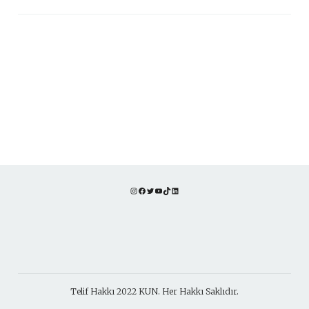
Instagram
Facebook
Twitter
YouTube
TikTok
LinkedIn
Telif Hakkı 2022 KUN. Her Hakkı Saklıdır.