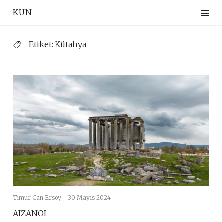
Skip
KUN
to
content
Etiket:
Kütahya
Timur Can Ersoy -
30 Mayıs 2024
AIZANOI