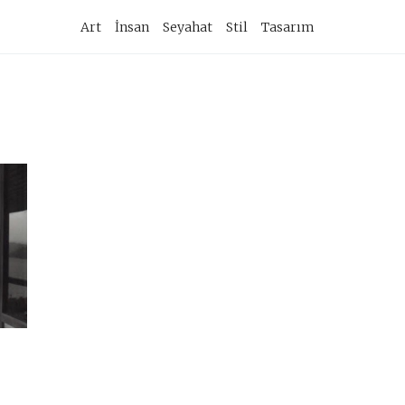
imary
Art
İnsan
Seyahat
Stil
Tasarım
vigation