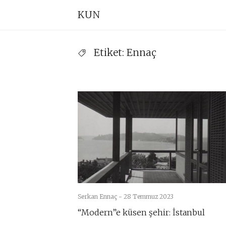
Skip
Pr
KUN
to
Na
content
Etiket:
Ennaç
Serkan Ennaç -
28 Temmuz 2023
“Modern”e küsen şehir: İstanbul