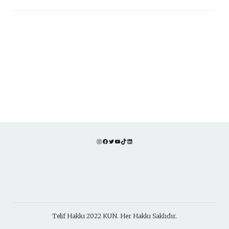
Instagram
Facebook
Twitter
YouTube
TikTok
LinkedIn
Telif Hakkı 2022 KUN. Her Hakkı Saklıdır.