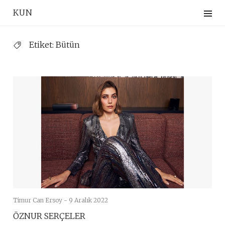
Skip
KUN
to
content
Etiket:
Bütün
Timur Can Ersoy -
9 Aralık 2022
ÖZNUR SERÇELER