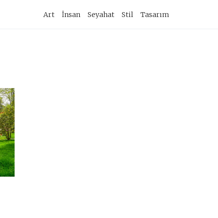
imary
Art
İnsan
Seyahat
Stil
Tasarım
vigation