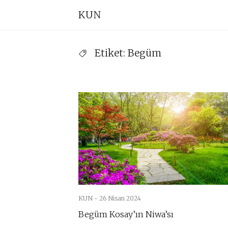
Skip
Pr
KUN
to
Na
content
Etiket:
Begüm
KUN -
26 Nisan 2024
Begüm Kosay’ın Niwa’sı