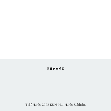
Instagram
Facebook
Twitter
YouTube
TikTok
LinkedIn
Telif Hakkı 2022 KUN. Her Hakkı Saklıdır.