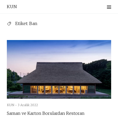
Skip
KUN
to
content
Etiket:
Ban
KUN -
3 Aralık 2022
Saman ve Karton Borulardan Restoran