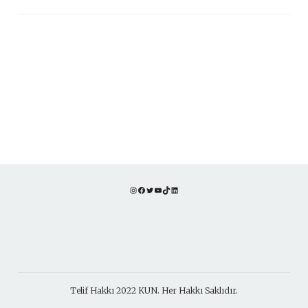
Instagram
Facebook
Twitter
YouTube
TikTok
LinkedIn
Telif Hakkı 2022 KUN. Her Hakkı Saklıdır.