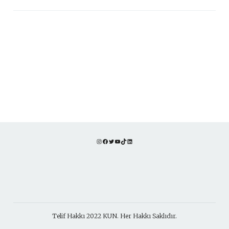
Instagram
Facebook
Twitter
YouTube
TikTok
LinkedIn
Telif Hakkı 2022 KUN. Her Hakkı Saklıdır.