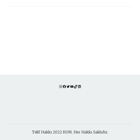
Instagram
Facebook
Twitter
YouTube
TikTok
LinkedIn
Telif Hakkı 2022 KUN. Her Hakkı Saklıdır.