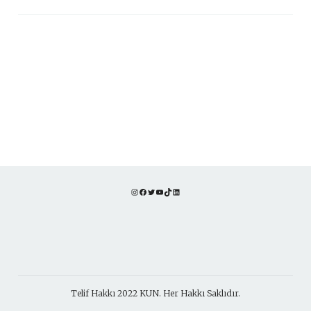
Instagram
Facebook
Twitter
YouTube
TikTok
LinkedIn
Telif Hakkı 2022 KUN. Her Hakkı Saklıdır.