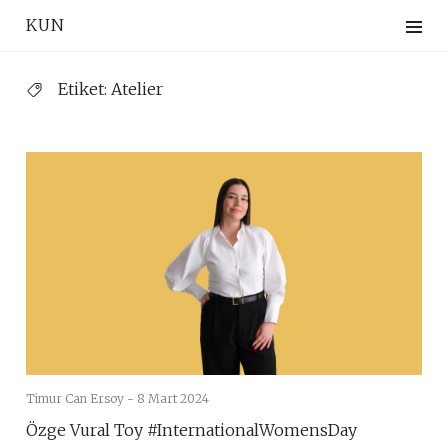
Skip
KUN
to
content
Etiket:
Atelier
Timur Can Ersoy -
8 Mart 2024
Özge Vural Toy #InternationalWomensDay