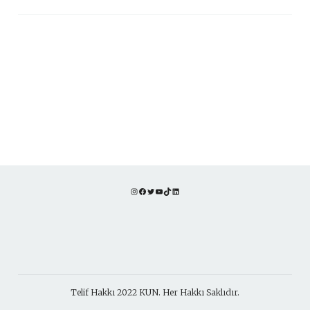
Instagram
Facebook
Twitter
YouTube
TikTok
LinkedIn
Telif Hakkı 2022 KUN. Her Hakkı Saklıdır.