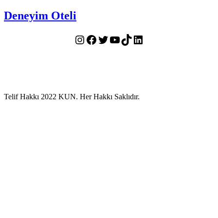
Deneyim Oteli
Instagram
Facebook
Twitter
YouTube
TikTok
LinkedIn
Telif Hakkı 2022 KUN. Her Hakkı Saklıdır.