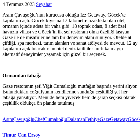
4 Temmuz 2023
Seyahat
Asım Çavuşoğlu’nun kurucusu olduğu Izz Getaway, Göcek’te
kapılarını açtı. Göcek kıyısına 12 kilometre uzaklıkta olan otel,
ormanın içinde adeta bir vaha gibi. 18 toprak odası, 8 adet özel
havuzlu villası ve Göcek’in ilk şef restoranı olma özelliği taşıyan
Gaze ile de misafirlerine tam bir deneyim alanı sunuyor. Otelde at
çiftliği, spa merkezi, tarım alanları ve sanat atölyesi de mevcut. 12 ay
kapılarını açık tutacak olan otel deniz tatili ile sınırlı kalmayıp
alternatif deneyimler yaşamak için güzel bir seçenek.
Ormandan tabağa
Gaze restoranın şefi Yiğit Cumalıoğlu mutfağın başında yerini alıyor.
Bulundukları coğrafyanın kendilerine sunduğu çeşitliliği şef her
tabağa yansıtıyor. Menüde hem yiyecek hem de şarap seçkisi olarak
çeşitlilik oldukça ön planda tutulmuş.
Asım
Çavuşoğlu
Chef
Cumalıoğlu
Dalaman
Fethiye
Gaze
Getaway
Göce
Timur Can Ersoy