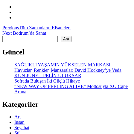
Yazı
Previous
Previous
Tüm Zamanların Efsaneleri
Next
post:
Next
Bodrum’da Sanat
gezinmesi
Ara
post:
Ara
Güncel
SAĞLIKLI YAŞAMIN YÜKSELEN MARKASI
Havuzlar, Renkler, Manzaralar: David Hockney’ye Veda
KUN JUNE – PELİN ULUKSAR
Sofrada Buluşan İki Güçlü Hikaye
“NEW WAY OF FEELING ALIVE” Mottosuyla XO Cape
Arnna
Kategoriler
Art
İnsan
Seyahat
Stil