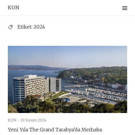
Skip
KUN
to
content
Etiket:
2024
KUN -
29 Kasım 2024
Yeni Yıla The Grand Tarabya’da Merhaba