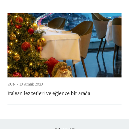
KUN -
13 Aralık 2023
İtalyan lezzetleri ve eğlence bir arada
Instagram
Facebook
Twitter
YouTube
TikTok
LinkedIn