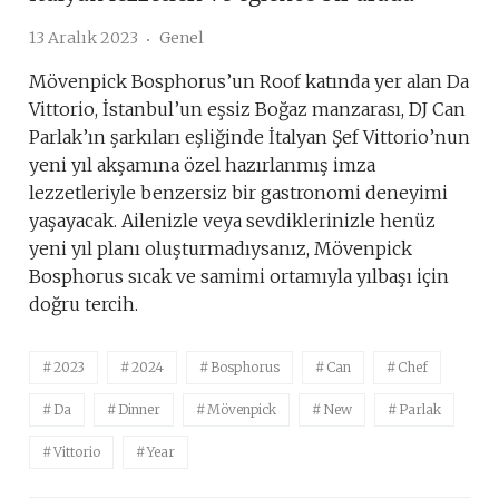
13 Aralık 2023
Genel
Mövenpick Bosphorus’un Roof katında yer alan Da
Vittorio, İstanbul’un eşsiz Boğaz manzarası, DJ Can
Parlak’ın şarkıları eşliğinde İtalyan Şef Vittorio’nun
yeni yıl akşamına özel hazırlanmış imza
lezzetleriyle benzersiz bir gastronomi deneyimi
yaşayacak. Ailenizle veya sevdiklerinizle henüz
yeni yıl planı oluşturmadıysanız, Mövenpick
Bosphorus sıcak ve samimi ortamıyla yılbaşı için
doğru tercih.
2023
2024
Bosphorus
Can
Chef
Da
Dinner
Mövenpick
New
Parlak
Vittorio
Year