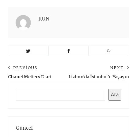
KUN
Yazı
PREVIOUS
NEXT
gezinmesi
Previous
Ne
Chanel Metiers D’art
Lizbon’da İstanbul’u Yaşayın
post:
pos
Ara
Ara
Güncel