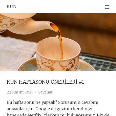
Skip
KUN
to
content
KUN HAFTASONU ÖNERİLERİ #1
22 Kasım 2025
Seyahat
Bu hafta sonu ne yapsak? Sorusunun cevabını
arayanlar için, Google da gezinip kendinizi
kanepede Netflix izlerken mi buluyorsunuz. Biz de