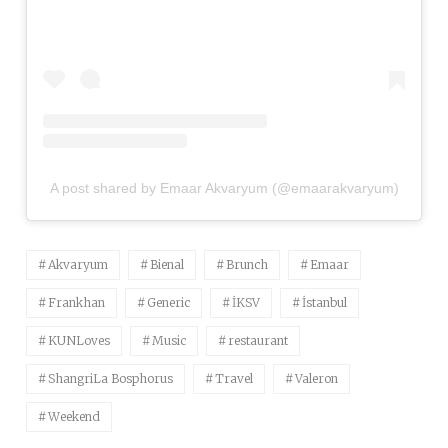
A post shared by Emaar Akvaryum (@emaarakvaryum)
Akvaryum
Bienal
Brunch
Emaar
Frankhan
Generic
İKSV
İstanbul
KUNLoves
Music
restaurant
ShangriLa Bosphorus
Travel
Valeron
Weekend