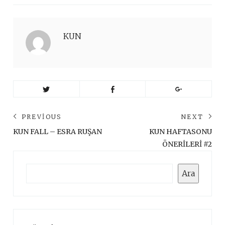
KUN
Yazı
PREVIOUS
NEXT
gezinmesi
Previous
Ne
KUN FALL – ESRA RUŞAN
KUN HAFTASONU
post:
pos
ÖNERİLERİ #2
Ara
Ara