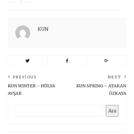
KUN
Yazı
PREVIOUS
NEXT
gezinmesi
Previous
Ne
KUN WINTER – HÜLYA
KUN SPRING – ATAKAN
post:
pos
AVŞAR
ÖZKAYA
Ara
Ara