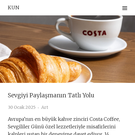
Skip
KUN
to
content
Sevgiyi Paylaşmanın Tatlı Yolu
30 Ocak 2025
Art
Avrupa’nın en büyük kahve zinciri Costa Coffee,
Sevgililer Günü özel lezzetleriyle misafirlerini
kalpleri ısıtan bir deneyime davet ediyor. 14