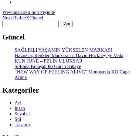
Yazı
Previous
Previous
Koku’nun Peşinde
Next
post:
Next
BarbieXChanel
gezinmesi
Ara
post:
Ara
Güncel
SAĞLIKLI YAŞAMIN YÜKSELEN MARKASI
Havuzlar, Renkler, Manzaralar: David Hockney’ye Veda
KUN JUNE – PELİN ULUKSAR
Sofrada Buluşan İki Güçlü Hikaye
“NEW WAY OF FEELING ALIVE” Mottosuyla XO Cape
Arnna
Kategoriler
Art
İnsan
Seyahat
Stil
Tasarım