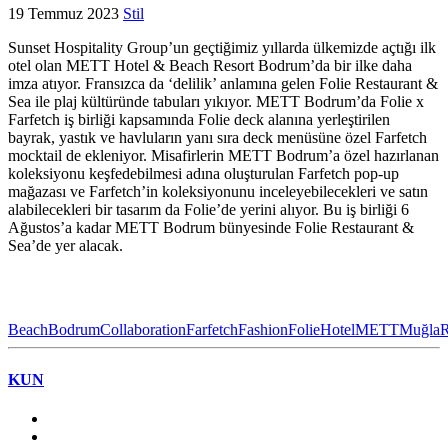
19 Temmuz 2023
Stil
Sunset Hospitality Group’un geçtiğimiz yıllarda ülkemizde açtığı ilk
otel olan METT Hotel & Beach Resort Bodrum’da bir ilke daha
imza atıyor. Fransızca da ‘delilik’ anlamına gelen Folie Restaurant &
Sea ile plaj kültüründe tabuları yıkıyor. METT Bodrum’da Folie x
Farfetch iş birliği kapsamında Folie deck alanına yerleştirilen
bayrak, yastık ve havluların yanı sıra deck menüsüne özel Farfetch
mocktail de ekleniyor. Misafirlerin METT Bodrum’a özel hazırlanan
koleksiyonu keşfedebilmesi adına oluşturulan Farfetch pop-up
mağazası ve Farfetch’in koleksiyonunu inceleyebilecekleri ve satın
alabilecekleri bir tasarım da Folie’de yerini alıyor. Bu iş birliği 6
Ağustos’a kadar METT Bodrum bünyesinde Folie Restaurant &
Sea’de yer alacak.
Beach
Bodrum
Collaboration
Farfetch
Fashion
Folie
Hotel
METT
Muğla
R
KUN