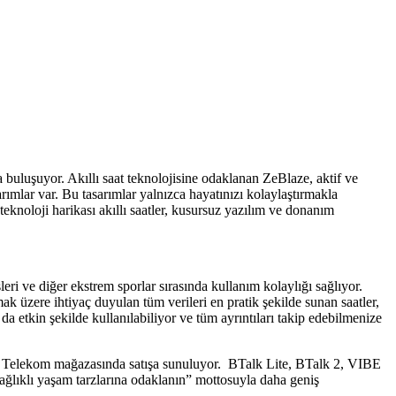
a buluşuyor. Akıllı saat teknolojisine odaklanan ZeBlaze, aktif ve
rımlar var. Bu tasarımlar yalnızca hayatınızı kolaylaştırmakla
eknoloji harikası akıllı saatler, kusursuz yazılım ve donanım
eri ve diğer ekstrem sporlar sırasında kullanım kolaylığı sağlıyor.
ak üzere ihtiyaç duyulan tüm verileri en pratik şekilde sunan saatler,
a etkin şekilde kullanılabiliyor ve tüm ayrıntıları takip edebilmenize
ürk Telekom mağazasında satışa sunuluyor. BTalk Lite, BTalk 2, VIBE
sağlıklı yaşam tarzlarına odaklanın” mottosuyla daha geniş