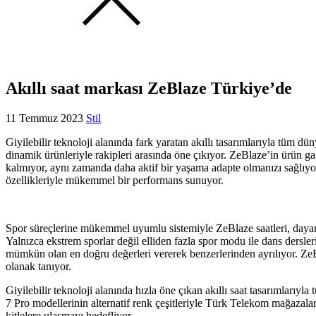
Akıllı saat markası ZeBlaze Türkiye’de
11 Temmuz 2023
Stil
Giyilebilir teknoloji alanında fark yaratan akıllı tasarımlarıyla tüm d
dinamik ürünleriyle rakipleri arasında öne çıkıyor. ZeBlaze’in ürün gam
kalmıyor, aynı zamanda daha aktif bir yaşama adapte olmanızı sağlıyor.
özellikleriyle mükemmel bir performans sunuyor.
Spor süreçlerine mükemmel uyumlu sistemiyle ZeBlaze saatleri, dayanıklı
Yalnızca ekstrem sporlar değil elliden fazla spor modu ile dans dersler
mümkün olan en doğru değerleri vererek benzerlerinden ayrılıyor. ZeBla
olanak tanıyor.
Giyilebilir teknoloji alanında hızla öne çıkan akıllı saat tasarımla
7 Pro modellerinin alternatif renk çeşitleriyle Türk Telekom mağazala
kitlelere ulaşmayı hedefliyor.