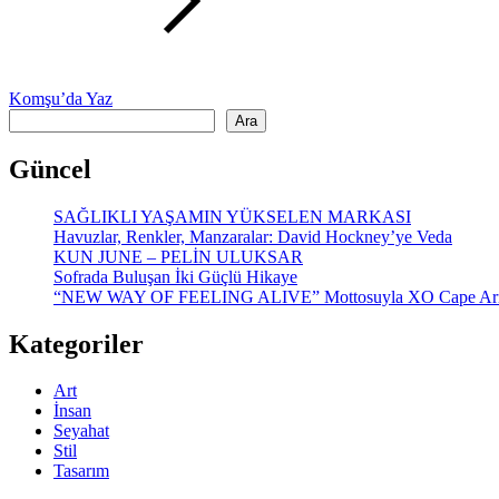
Next
Komşu’da Yaz
post:
Ara
Ara
Güncel
SAĞLIKLI YAŞAMIN YÜKSELEN MARKASI
Havuzlar, Renkler, Manzaralar: David Hockney’ye Veda
KUN JUNE – PELİN ULUKSAR
Sofrada Buluşan İki Güçlü Hikaye
“NEW WAY OF FEELING ALIVE” Mottosuyla XO Cape Ar
Kategoriler
Art
İnsan
Seyahat
Stil
Tasarım