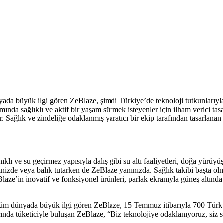
ünyada büyük ilgi gören ZeBlaze, şimdi Türkiye’de teknoloji tutkunlarıyl
ında sağlıklı ve aktif bir yaşam sürmek isteyenler için ilham verici tasa
 Sağlık ve zindeliğe odaklanmış yaratıcı bir ekip tarafından tasarlanan t
 ve su geçirmez yapısıyla dalış gibi su altı faaliyetleri, doğa yürüyüşl
inizde veya balık tutarken de ZeBlaze yanınızda. Sağlık takibi başta olm
ze’in inovatif ve fonksiyonel ürünleri, parlak ekranıyla güneş altında d
rıyla tüm dünyada büyük ilgi gören ZeBlaze, 15 Temmuz itibarıyla 700 T
rında tüketiciyle buluşan ZeBlaze, “Biz teknolojiye odaklanıyoruz, siz 