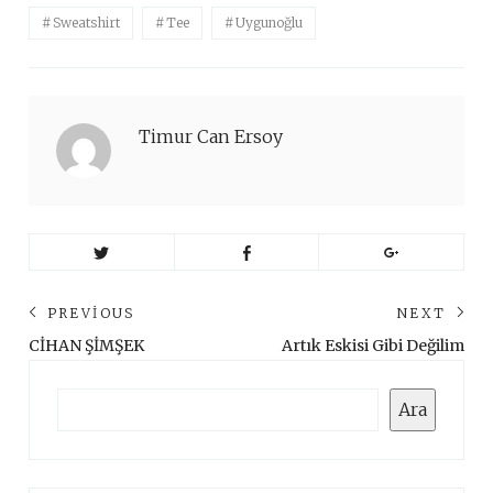
Sweatshirt
Tee
Uygunoğlu
Timur Can Ersoy
Yazı
PREVIOUS
NEXT
gezinmesi
Previous
Ne
CİHAN ŞİMŞEK
Artık Eskisi Gibi Değilim
post:
pos
Ara
Ara