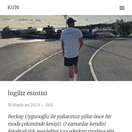
Skip
KUN
to
content
İngiliz esintisi
19 Haziran 2023
Stil
Berkay Uygunoğlu ile yollarımız yıllar önce bir
moda çekiminde kesişti. O zamanlar kendisi
fotoğrafçılık mesleğini icra ederken modaya göz