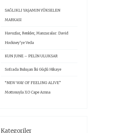
SAĞLIKLI YAŞAMIN YÜKSELEN
MARKASI
Havuzlar, Renkler, Manzaralar: David
Hockney’ye Veda
KUN JUNE – PELİN ULUKSAR
Sofrada Buluşan İki Güçlü Hikaye
“NEW WAY OF FEELING ALIVE”
Mottosuyla XO Cape Arnna
Kategoriler