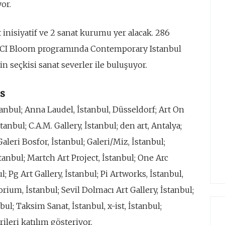
yor.
t inisiyatif ve 2 sanat kurumu yer alacak. 286
ği CI Bloom programında Contemporary Istanbul
 seçkisi sanat severler ile buluşuyor.
ts
nbul; Anna Laudel, İstanbul, Düsseldorf; Art On
tanbul; C.A.M. Gallery, İstanbul; den art, Antalya;
Galeri Bosfor, İstanbul; Galeri/Miz, İstanbul;
tanbul; Martch Art Project, İstanbul; One Arc
; Pg Art Gallery, İstanbul; Pi Artworks, İstanbul,
rium, İstanbul; Sevil Dolmacı Art Gallery, İstanbul;
ul; Taksim Sanat, İstanbul, x-ist, İstanbul;
rileri katılım gösteriyor.