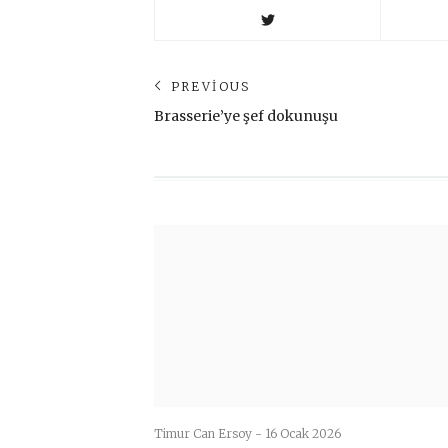
Yazı
PREVIOUS
Previous
Brasserie’ye şef dokunuşu
gezinmesi
post:
Timur Can Ersoy -
16 Ocak 2026