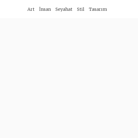
imary
Art
İnsan
Seyahat
Stil
Tasarım
vigation