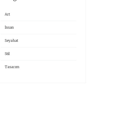
Art
İnsan
Seyahat
Stil
Tasarım