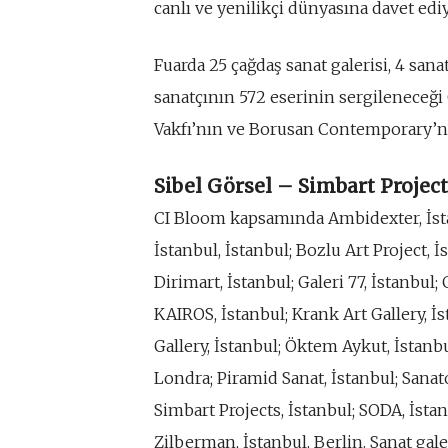
canlı ve yenilikçi dünyasına davet edi
Fuarda 25 çağdaş sanat galerisi, 4 sana
sanatçının 572 eserinin sergilenece
Vakfı’nın ve Borusan Contemporary’nin
Sibel Görsel – Simbart Projec
CI Bloom kapsamında Ambidexter, İsta
İstanbul, İstanbul; Bozlu Art Project, İs
Dirimart, İstanbul; Galeri 77, İstanbul; 
KAIROS, İstanbul; Krank Art Gallery, İs
Gallery, İstanbul; Öktem Aykut, İstanbul
Londra; Piramid Sanat, İstanbul; Sanato
Simbart Projects, İstanbul; SODA, İstanb
Zilberman, İstanbul, Berlin. Sanat gale