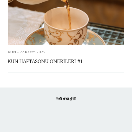
KUN -
22 Kasım 2025
KUN HAFTASONU ÖNERİLERİ #1
Instagram
Facebook
Twitter
YouTube
TikTok
LinkedIn