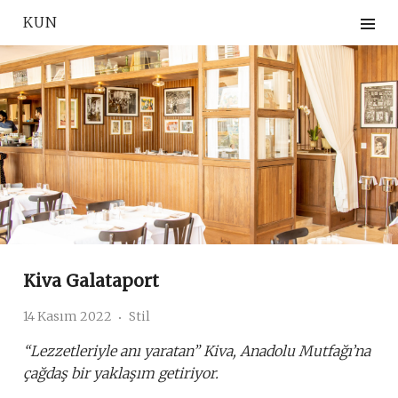
Skip
KUN
to
content
Kiva Galataport
14 Kasım 2022
Stil
“Lezzetleriyle anı yaratan” Kiva, Anadolu Mutfağı’na
çağdaş bir yaklaşım getiriyor.