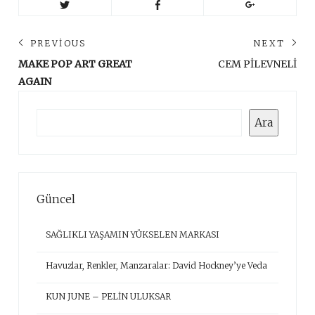
Yazı
PREVIOUS
NEXT
gezinmesi
Previous
Ne
MAKE POP ART GREAT
CEM PİLEVNELİ
post:
pos
AGAIN
Ara
Ara
Güncel
SAĞLIKLI YAŞAMIN YÜKSELEN MARKASI
Havuzlar, Renkler, Manzaralar: David Hockney’ye Veda
KUN JUNE – PELİN ULUKSAR