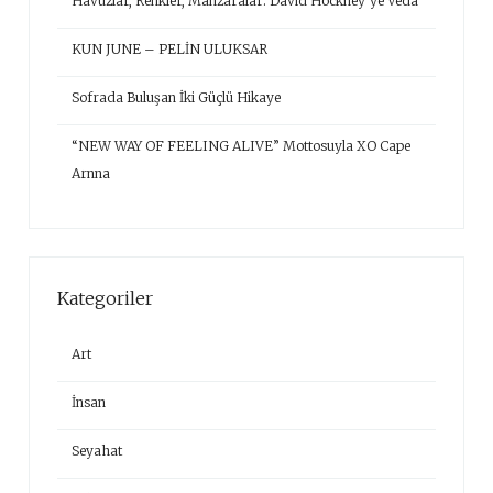
Havuzlar, Renkler, Manzaralar: David Hockney’ye Veda
KUN JUNE – PELİN ULUKSAR
Sofrada Buluşan İki Güçlü Hikaye
“NEW WAY OF FEELING ALIVE” Mottosuyla XO Cape
Arnna
Kategoriler
Art
İnsan
Seyahat