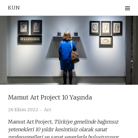
Skip
KUN
to
content
Mamut Art Project 10 Yaşında
26 Ekim 2022
Art
Mamut Art Project,
Türkiye genelinde bağımsız
yetenekleri 10 yıldır kesintisiz olarak sanat
profesyonelleri ve sanat severlerle buluşturuyor.