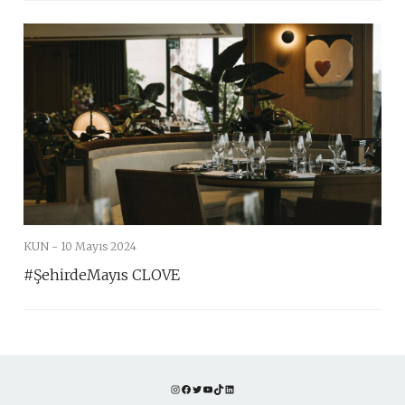
KUN -
10 Mayıs 2024
#ŞehirdeMayıs CLOVE
Instagram
Facebook
Twitter
YouTube
TikTok
LinkedIn