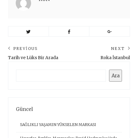
Yazı
PREVIOUS
NEXT
gezinmesi
Previous
Ne
Tarih ve Lüks Bir Arada
Roka İstanbul
post:
pos
Ara
Ara
Güncel
SAĞLIKLI YAŞAMIN YÜKSELEN MARKASI