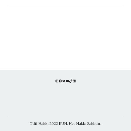
Instagram
Facebook
Twitter
YouTube
TikTok
LinkedIn
Telif Hakkı 2022 KUN. Her Hakkı Saklıdır.