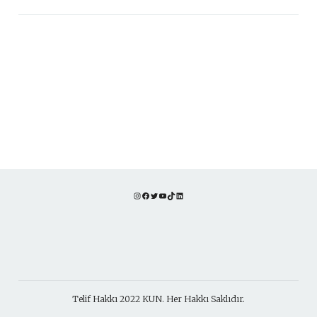
Instagram
Facebook
Twitter
YouTube
TikTok
LinkedIn
Telif Hakkı 2022 KUN. Her Hakkı Saklıdır.