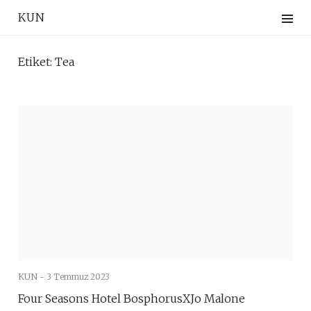
Skip
KUN
to
content
Etiket:
Tea
KUN -
3 Temmuz 2023
Four Seasons Hotel BosphorusXJo Malone