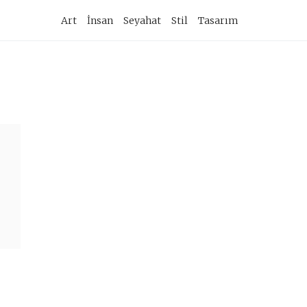
imary
Art
İnsan
Seyahat
Stil
Tasarım
vigation