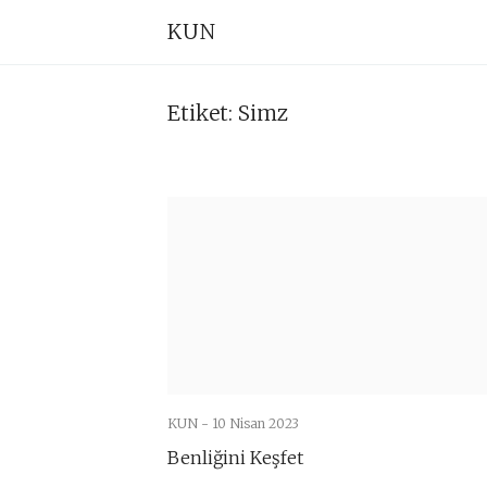
Skip
Pr
KUN
to
Na
content
Etiket:
Simz
KUN -
10 Nisan 2023
Benliğini Keşfet