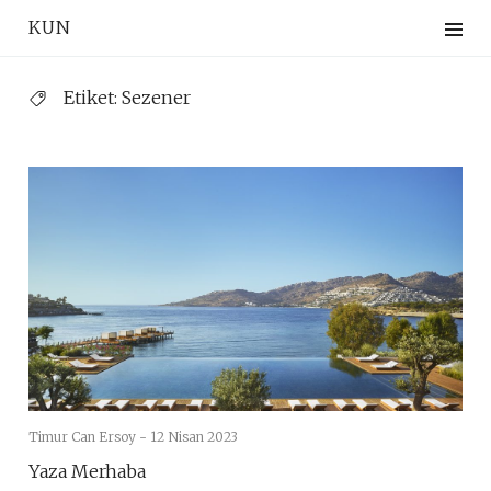
Skip
KUN
to
content
Etiket:
Sezener
Timur Can Ersoy -
12 Nisan 2023
Yaza Merhaba