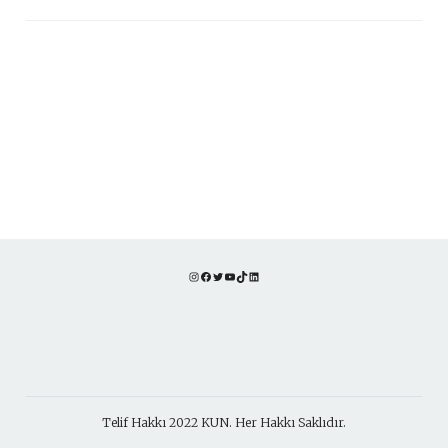
Instagram
Facebook
Twitter
YouTube
TikTok
LinkedIn
Telif Hakkı 2022 KUN. Her Hakkı Saklıdır.