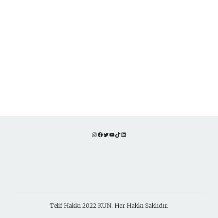
Instagram
Facebook
Twitter
YouTube
TikTok
LinkedIn
Telif Hakkı 2022 KUN. Her Hakkı Saklıdır.