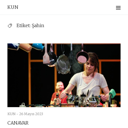
Skip
KUN
to
content
Etiket:
Şahin
KUN -
26 Mayıs 2023
CANAVAR