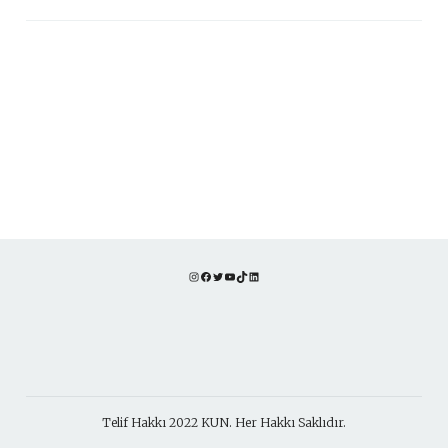
Instagram
Facebook
Twitter
YouTube
TikTok
LinkedIn
Telif Hakkı 2022 KUN. Her Hakkı Saklıdır.