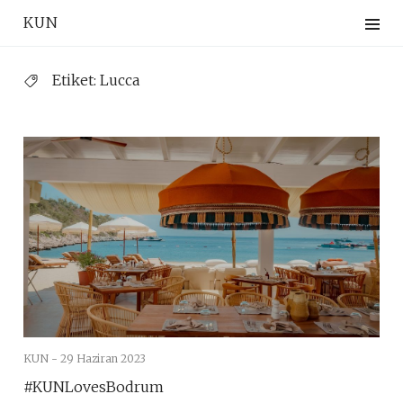
Skip
KUN
to
content
Etiket:
Lucca
KUN -
29 Haziran 2023
#KUNLovesBodrum