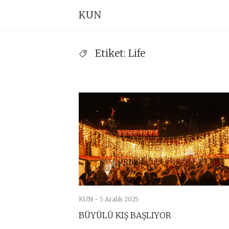
Skip
Pr
KUN
to
Na
content
Etiket:
Life
KUN -
5 Aralık 2025
BÜYÜLÜ KIŞ BAŞLIYOR