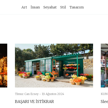
imary
Art
İnsan
Seyahat
Stil
Tasarım
vigation
Timur Can Ersoy -
19 Ağustos 2024
KUN
BAŞARI VE İSTİKRAR
Sle