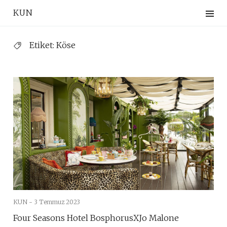
Skip
KUN
to
content
Etiket:
Köse
KUN -
3 Temmuz 2023
Four Seasons Hotel BosphorusXJo Malone