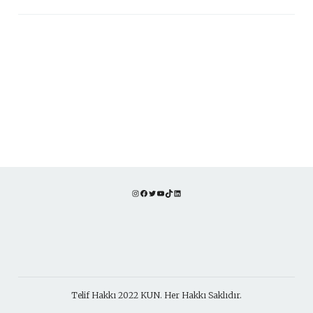
Instagram
Facebook
Twitter
YouTube
TikTok
LinkedIn
Telif Hakkı 2022 KUN. Her Hakkı Saklıdır.