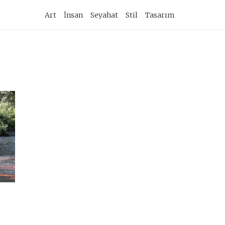
imary
Art
İnsan
Seyahat
Stil
Tasarım
vigation