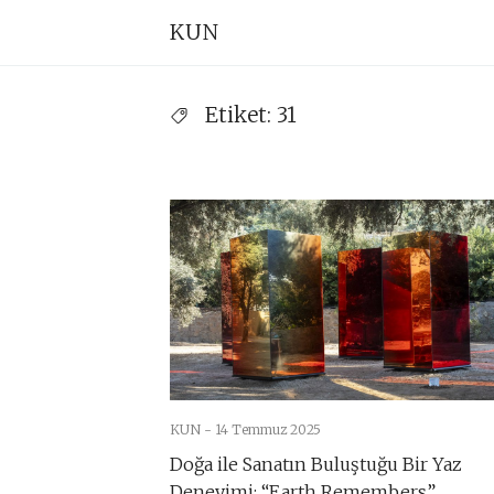
Skip
Pr
KUN
to
Na
content
Etiket:
31
KUN -
14 Temmuz 2025
Doğa ile Sanatın Buluştuğu Bir Yaz
Deneyimi: “Earth Remembers”