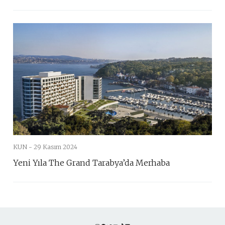
KUN -
29 Kasım 2024
Yeni Yıla The Grand Tarabya’da Merhaba
Instagram
Facebook
Twitter
YouTube
TikTok
LinkedIn