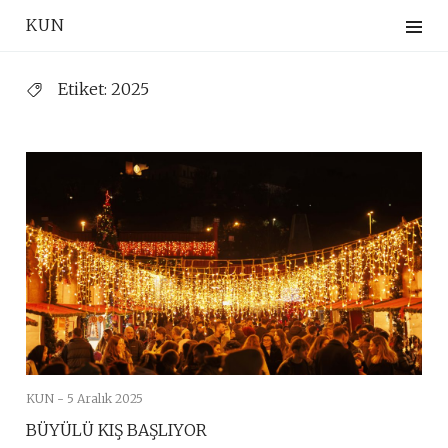
Skip
KUN
to
content
Etiket:
2025
KUN -
5 Aralık 2025
BÜYÜLÜ KIŞ BAŞLIYOR