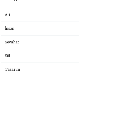
Art
İnsan
Seyahat
Stil
Tasarım