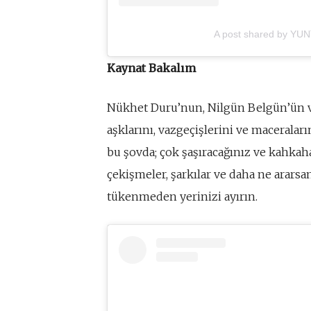
A post shared by YU
Kaynat Bakalım
Nükhet Duru’nun, Nilgün Belgün’ün ve
aşklarını, vazgeçişlerini ve maceraları
bu şovda; çok şaşıracağınız ve kahkahala
çekişmeler, şarkılar ve daha ne ararsan
tükenmeden yerinizi ayırın.