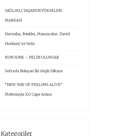
SAĞLIKLI YAŞAMIN YÜKSELEN
MARKASI
Havuzlar, Renkler, Manzaralar: David
Hockney’ye Veda
KUN JUNE – PELİN ULUKSAR
Sofrada Buluşan İki Güçlü Hikaye
“NEW WAY OF FEELING ALIVE”
Mottosuyla XO Cape Arnna
Kategoriler