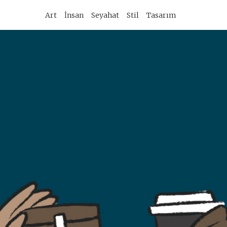
imary
Art
İnsan
Seyahat
Stil
Tasarım
vigation