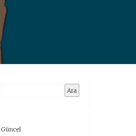
Ara
Ara
Güncel