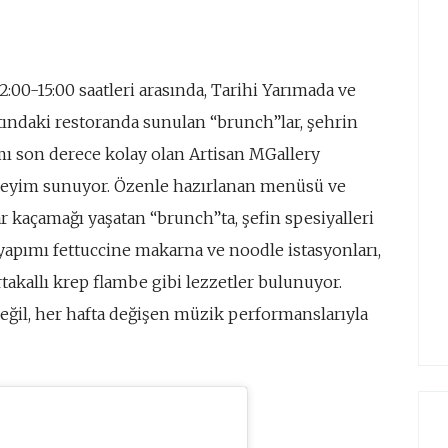
2:00-15:00 saatleri arasında, Tarihi Yarımada ve
tındaki restoranda sunulan “brunch”lar, şehrin
ı son derece kolay olan Artisan MGallery
deneyim sunuyor. Özenle hazırlanan menüsü ve
ar kaçamağı yaşatan “brunch”ta, şefin spesiyalleri
 yapımı fettuccine makarna ve noodle istasyonları,
takallı krep flambe gibi lezzetler bulunuyor.
eğil, her hafta değişen müzik performanslarıyla