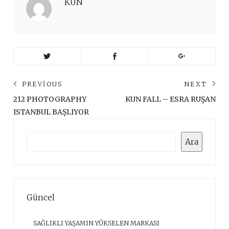
KUN
Yazı
PREVIOUS
NEXT
gezinmesi
Previous
Ne
212 PHOTOGRAPHY
KUN FALL – ESRA RUŞAN
post:
pos
ISTANBUL BAŞLIYOR
Ara
Ara
Güncel
SAĞLIKLI YAŞAMIN YÜKSELEN MARKASI