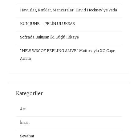
Havuzlar, Renkler, Manzaralar: David Hockney’ye Veda
KUN JUNE – PELİN ULUKSAR
Sofrada Buluşan İki Güçlü Hikaye
“NEW WAY OF FEELING ALIVE” Mottosuyla XO Cape
Arnna
Kategoriler
Art
İnsan
Seyahat