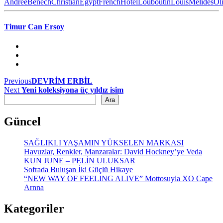
Andree
Benech
Christian
Egypt
French
Hotel
Louboutin
Louis
Melides
Ol
Timur Can Ersoy
Yazı
Previous
Previous
DEVRİM ERBİL
Next
post:
Next
Yeni koleksiyona üç yıldız isim
gezinmesi
Ara
post:
Ara
Güncel
SAĞLIKLI YAŞAMIN YÜKSELEN MARKASI
Havuzlar, Renkler, Manzaralar: David Hockney’ye Veda
KUN JUNE – PELİN ULUKSAR
Sofrada Buluşan İki Güçlü Hikaye
“NEW WAY OF FEELING ALIVE” Mottosuyla XO Cape
Arnna
Kategoriler