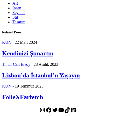
Art
İnsan
Seyahat
Stil
Tasarım
Related Posts
KUN -
22 Mart 2024
Kendinizi Şımartın
Timur Can Ersoy -
23 Aralık 2023
Lizbon’da İstanbul’u Yaşayın
KUN -
19 Temmuz 2023
FolieXFarfetch
Instagram
Facebook
Twitter
YouTube
TikTok
LinkedIn