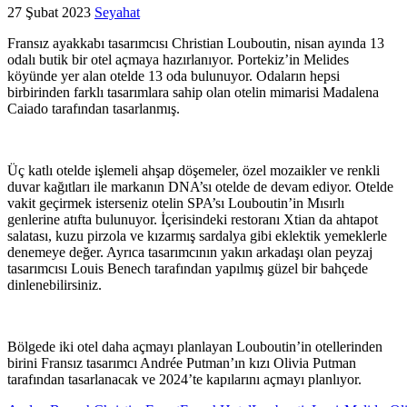
27 Şubat 2023
Seyahat
Fransız ayakkabı tasarımcısı Christian Louboutin, nisan ayında 13
odalı butik bir otel açmaya hazırlanıyor. Portekiz’in Melides
köyünde yer alan otelde 13 oda bulunuyor. Odaların hepsi
birbirinden farklı tasarımlara sahip olan otelin mimarisi Madalena
Caiado tarafından tasarlanmış.
Üç katlı otelde işlemeli ahşap döşemeler, özel mozaikler ve renkli
duvar kağıtları ile markanın DNA’sı otelde de devam ediyor. Otelde
vakit geçirmek isterseniz otelin SPA’sı Louboutin’in Mısırlı
genlerine atıfta bulunuyor. İçerisindeki restoranı Xtian da ahtapot
salatası, kuzu pirzola ve kızarmış sardalya gibi eklektik yemeklerle
denemeye değer. Ayrıca tasarımcının yakın arkadaşı olan peyzaj
tasarımcısı Louis Benech tarafından yapılmış güzel bir bahçede
dinlenebilirsiniz.
Bölgede iki otel daha açmayı planlayan Louboutin’in otellerinden
birini Fransız tasarımcı Andrée Putman’ın kızı Olivia Putman
tarafından tasarlanacak ve 2024’te kapılarını açmayı planlıyor.