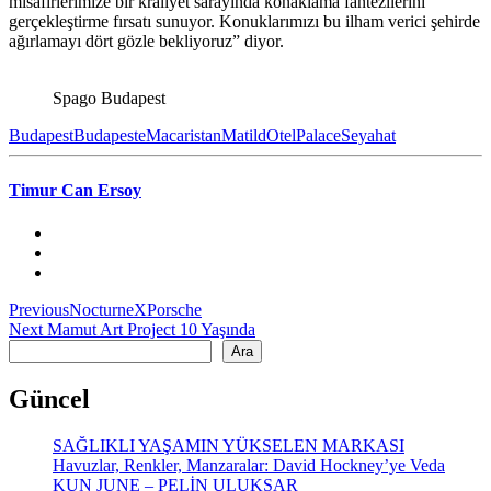
misafirlerimize bir kraliyet sarayında konaklama fantezilerini
gerçekleştirme fırsatı sunuyor. Konuklarımızı bu ilham verici şehirde
ağırlamayı dört gözle bekliyoruz” diyor.
Spago Budapest
Budapest
Budapeste
Macaristan
Matild
Otel
Palace
Seyahat
Timur Can Ersoy
Yazı
Previous
Previous
NocturneXPorsche
Next
post:
Next
Mamut Art Project 10 Yaşında
gezinmesi
Ara
post:
Ara
Güncel
SAĞLIKLI YAŞAMIN YÜKSELEN MARKASI
Havuzlar, Renkler, Manzaralar: David Hockney’ye Veda
KUN JUNE – PELİN ULUKSAR