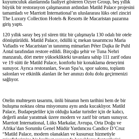
kuyumculuk alanlarında faaliyet gösteren Özyer Group, beş yıllık
büyük bir restorasyon çalışmasının ardından Matild Palace projesini
tamamladı ve Marriott International’ın uluslararası lüks otel zinciri
The Luxury Collection Hotels & Resorts ile Macaristan pazarına
giriş yaptı.
120 yıllık saray beş yıl süren titiz bir çalışmayla 130 odalı bir otele
dönüştürüldü. Matild Palace, ödüllü iç mekan tasarımcısı Maria
Vafiadis ve Macaristan’ın tanınmış mimarları Péter Dajka ile Puhl
Antal tarafından restore edildi. Birçoğu şehir ve Tuna Nehri
manzaralı, dört metre yükseklikteki tavanlara sahip 111 zarif odası
ve 19 süiti ile Matild Palace, konforlu bir konaklama deneyimi
sunuyor. Ayrıca restoranları, Swan Spa’sı, spor salonu, toplantı
salonları ve etkinlik alanları ile her anınızı dolu dolu geçirmenizi
sağlıyor.
Otelin muhteşem tasarımı, ünlü binanın hem tarihini hem de bir
buluşma noktası olma misyonunu aynı anda kucaklıyor. Matild
Palace, Budapeşteliler için olduğu kadar turistler için de kalıcı,
değerli anılar yaratmak üzere modern ve zarif bir ortam sunuyor.
Marriott International, Lüks Markalar, Avrupa, Orta Doğu ve
Afrika’dan Sorumlu Genel Müdür Yardımcısı Candice D’Cruz
“Matild Palace, modern olanakları ve kusursuz hizmetiyle